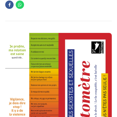
« Mon Vieux » de Elie SEMOUN et Marjory DEJARDIN