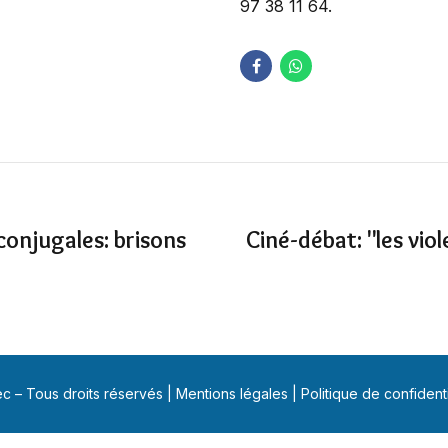
97 38 11 64.
 conjugales: brisons
Ciné-débat: "les vio
 – Tous droits réservés |
Mentions légales
|
Politique de confidenti